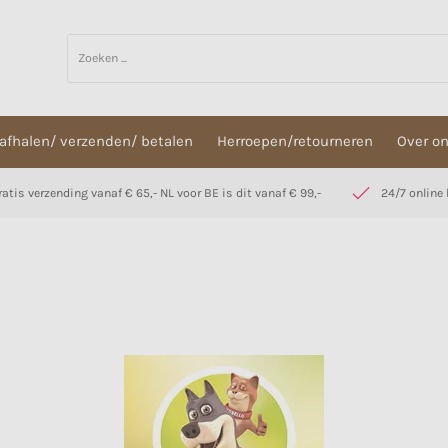
afhalen/ verzenden/ betalen
Herroepen/retourneren
Over o
ratis verzending vanaf € 65,- NL voor BE is dit vanaf € 99,-
24/7 online 