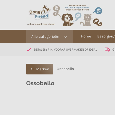
Home
Bezorgen/
Alle categorieën
BETALEN: PIN, VOORAF OVERMAKEN OF IDEAL
G
Ossobello
Merken
Ossobello