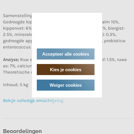
Samenstelling
Gedroogde kip: 36.2%, bruine rijst: 34.2%, verse zalm 10%,
kippenvet: 6%, gedroogde eieren: 5%, lijnzaad: 3.7%, biergist:
2.5%, mineralen: 1.2%, zalmolie 0.8%, inuline (FOS): 0.3%,
gedroogde appel: 0.05%, gedroogde wortel: 0.05%, probiotica:
enterococcus faecium 0.02%.
Accepteer alle cookies
Analyse;
Ruw eiwit: 32%, ruw vet: 18%, ruwe celstof: 1.5%, ruwe
as: 7%, calcium: 1.4%, fosfor: 1.1%.
Kies je cookies
Theoretische energiewaarde: 4380 kcal/kg.
Inhoud; 5 kg
Weiger cookies
Bekijk volledige omschrijving
Beoordelingen