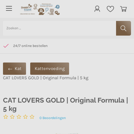
BETALEN: PIN, VOORAF OVERMAKEN OF IDEAL
Gratis verzending vanaf € 65,- NL voor BE is dit vanaf € 99,-
24/7 online bestellen
Kat
Kattenvoeding
CAT LOVERS GOLD | Original Formula | 5 kg
CAT LOVERS GOLD | Original Formula |
5 kg
0
Beoordelingen